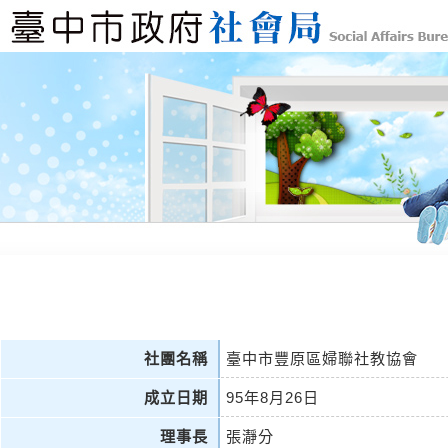
社團名稱
臺中市豐原區婦聯社教協會
成立日期
95年8月26日
理事長
張瀞分