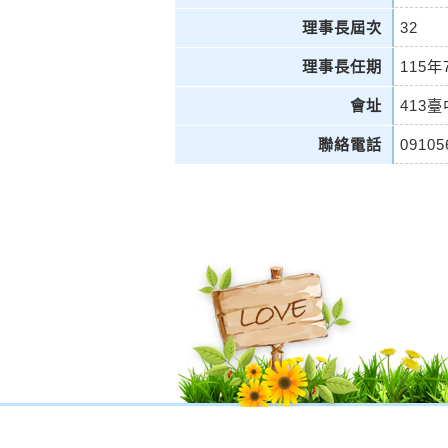
理事長屆次
32
理事長任期
115年
會址
413
聯絡電話
09105