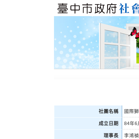
社團名稱
國際獅
成立日期
84年6
理事長
李鴻