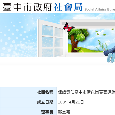
社團名稱
保證責任臺中市清泉崗蕃薯運
成立日期
103年4月21日
理事長
鄭宜嘉