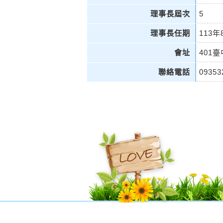
理事長屆次
5
理事長任期
113年
會址
401
聯絡電話
09353