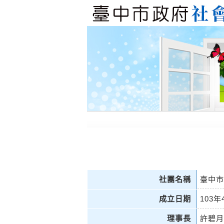
社團名稱
臺中市
成立日期
103年
理事長
許碧