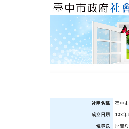
社團名稱
臺中市
成立日期
103年
理事長
邱書