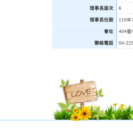
理事長屆次
6
理事長任期
115年
會址
404
聯絡電話
04-22