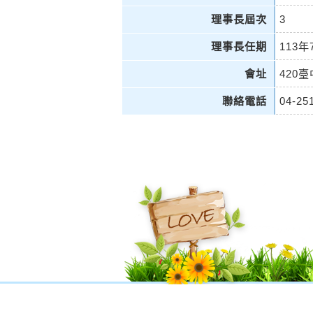
理事長屆次
3
理事長任期
113年
會址
420
聯絡電話
04-25