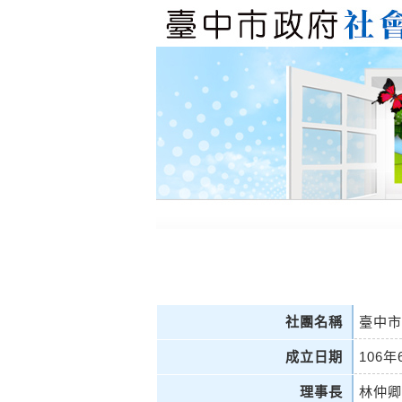
社團名稱
臺中市
成立日期
106年
理事長
林仲