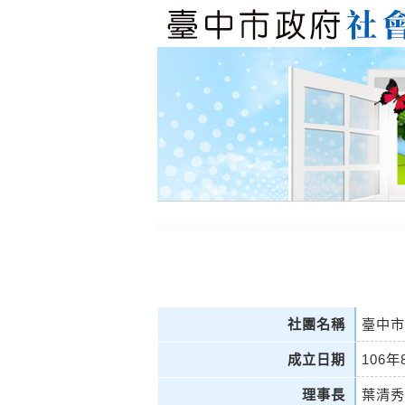
社團名稱
臺中市
成立日期
106年
理事長
葉清