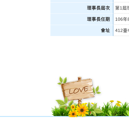
理事長屆次
第1屆
理事長任期
106年
會址
412