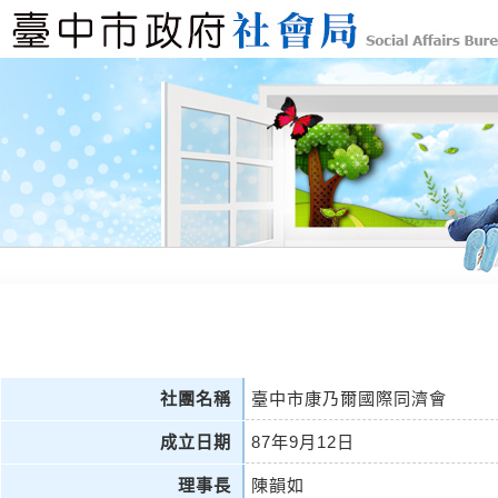
社團名稱
臺中市康乃爾國際同濟會
成立日期
87年9月12日
理事長
陳韻如