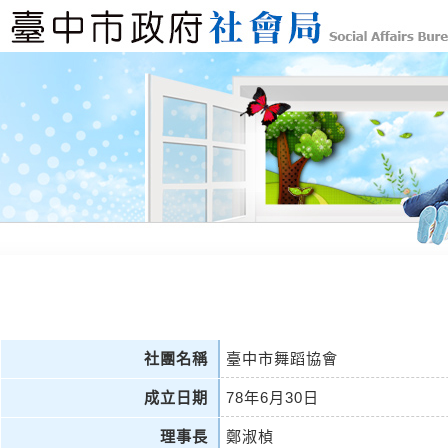
社團名稱
臺中市舞蹈協會
成立日期
78年6月30日
理事長
鄭淑楨