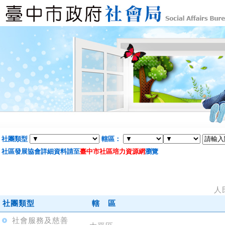
社團類型
轄區：
社區發展協會詳細資料請至
臺中市社區培力資源網
瀏覽
人
社團類型
轄 區
社會服務及慈善