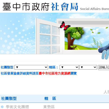
社團類型
轄區：
社區發展協會詳細資料請至
臺中市社區培力資源網
瀏覽
人
社團類型
轄 區
學術文化團體
東勢區