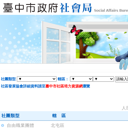
社團類型
轄區：
社區發展協會詳細資料請至
臺中市社區培力資源網
瀏覽
人
社團類型
轄 區
自由職業團體
北屯區