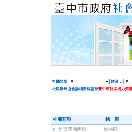
社團類型
轄區：
社區發展協會詳細資料請至
臺中市社區培力資
社團類型
轄 區
體育運動團體
龍井區