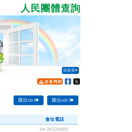
人民團體查詢
回首頁
匯出xls
匯出ods
會址電話
04-26320605