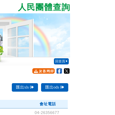
人民團體查詢
回首頁
匯出xls
匯出ods
會址電話
04-26356677