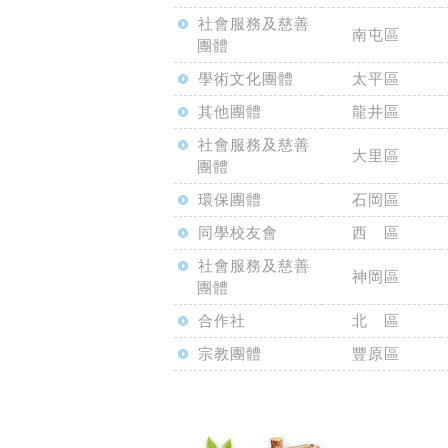
社會服務及慈善
南屯區
團體
學術文化團體
太平區
其他團體
龍井區
社會服務及慈善
大里區
團體
環保團體
石岡區
同學校友會
西 區
社會服務及慈善
神岡區
團體
合作社
北 區
宗教團體
豐原區