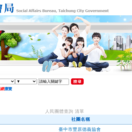
源網
瀏覽
人民團體查詢 清單
社團名稱
臺中市豐原德義協會