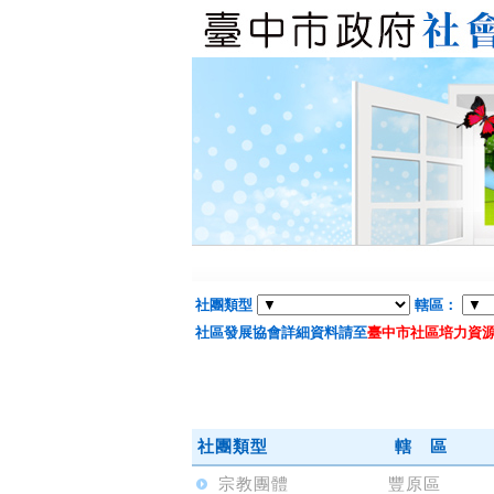
社團類型
轄區：
社區發展協會詳細資料請至
臺中市社區培力資
社團類型
轄 區
宗教團體
豐原區