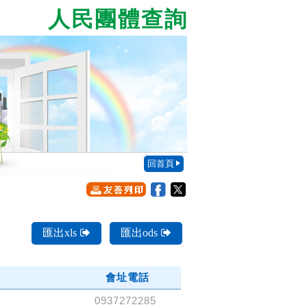
人民團體查詢
回首頁
匯出xls
匯出ods
會址電話
0937272285