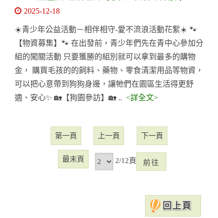
2025-12-18
☀️青少年公益活動－相伴相守-愛不流浪活動花絮☀️ 🐾
【物資募集】🐾 在出發前，青少年們先在青中心參加分
組的闖關活動 只要獲勝的組別就可以拿到最多的購物
金， 購買毛孩的的飼料、藥物、零食清潔用品等物資，
可以把心意帶到狗狗身邊，讓牠們在園區生活得更舒
適、安心✨ 🏡【狗園參訪】🏡 ..
<詳全文>
第一頁
上一頁
下一頁
最末頁
前
頁
2/12頁
往
回上頁