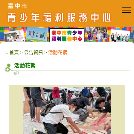
跳
到
主
要
內
容
區
塊
:::
首頁
>
公告資訊
>
活動花絮
活動花絮