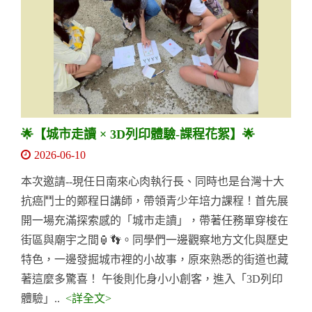
🌟【城市走讀 × 3D列印體驗-課程花絮】🌟
2026-06-10
本次邀請--現任日南來心肉執行長、同時也是台灣十大
抗癌鬥士的鄭程日講師，帶領青少年培力課程！首先展
開一場充滿探索感的「城市走讀」，帶著任務單穿梭在
街區與廟宇之間🏮👣。同學們一邊觀察地方文化與歷史
特色，一邊發掘城市裡的小故事，原來熟悉的街道也藏
著這麼多驚喜！ 午後則化身小小創客，進入「3D列印
體驗」..
<詳全文>