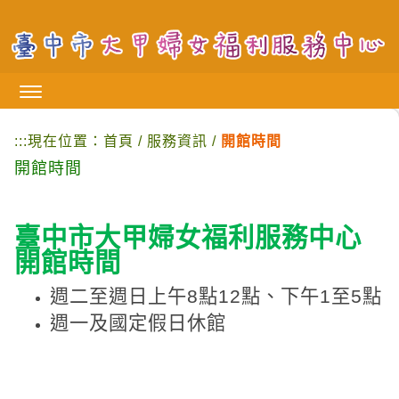
跳
到
主
要
內
容
區
:::
現在位置：
首頁
/
服務資訊
/
開館時間
塊
開館時間
臺中市大甲婦女福利服務中心
開館時間
週二至週日上午
8
點
12
點、下午
1
至
5
點
週一及國定假日休館