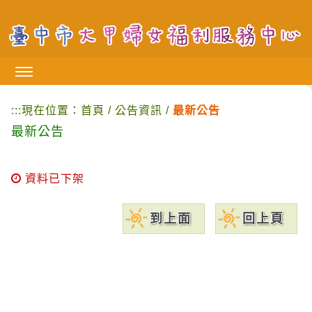
跳
到
主
要
內
容
區
:::
現在位置：
首頁
/
公告資訊
/
最新公告
塊
最新公告
資料已下架
到上面
回上頁