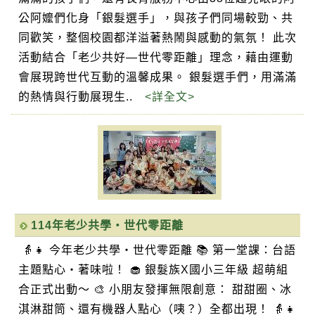
公阿嬤們化身「銀髮選手」，與孩子們同場較勁、共
同歡笑，整個校園都洋溢著熱鬧與感動的氣氛！ 此次
活動結合「老少共好—世代零距離」理念，藉由運動
會展現跨世代互動的溫馨成果。 銀髮選手們，用滿滿
的熱情與行動展現生..
<詳全文>
114年老少共學・世代零距離
👵👧 今年老少共學・世代零距離 📚 第一堂課：台語
主題點心・著味啦！ 🧁 銀髮族X國小三年級 超萌組
合正式出動～ 🎨 小朋友發揮無限創意： 甜甜圈、冰
淇淋甜筒、還有機器人點心（咦？）全都出現！ 👵👧