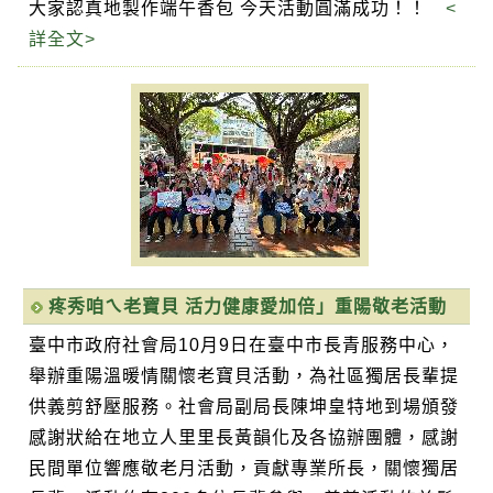
大家認真地製作端午香包 今天活動圓滿成功！！
<
詳全文>
疼秀咱ㄟ老寶貝 活力健康愛加倍」重陽敬老活動
臺中市政府社會局10月9日在臺中市長青服務中心，
舉辦重陽溫暖情關懷老寶貝活動，為社區獨居長輩提
供義剪舒壓服務。社會局副局長陳坤皇特地到場頒發
感謝狀給在地立人里里長黃韻化及各協辦團體，感謝
民間單位響應敬老月活動，貢獻專業所長，關懷獨居