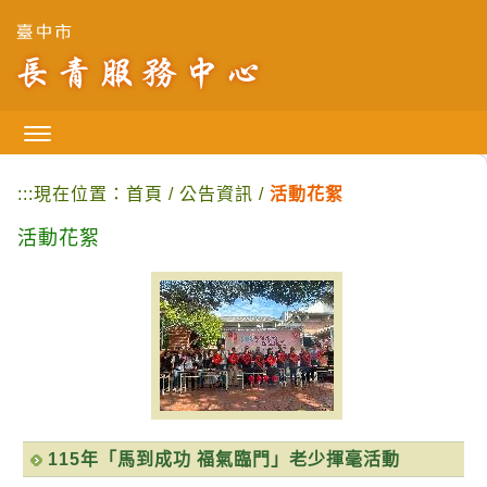
跳
到
主
要
內
容
區
塊
:::
現在位置：
首頁
/
公告資訊
/
活動花絮
活動花絮
115年「馬到成功 福氣臨門」老少揮毫活動