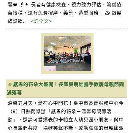
馨❤️ 👵👦 長者有健康檢查、視力聽力評估、流感疫
苗接種，還有免費按摩、義剪、造型服務！ 🎁 銀髮
族設籍..
<詳全文>
感恩的花朵大盛開！長輩與萌娃攜手歡慶母親節圓
滿落幕
溫馨五月天，愛在心中開花！臺中市長青服務中心今
（9）日熱鬧舉辦「感恩的花朵－溫馨母親節活
動」，邀請可愛爆表的卡帕立人幼兒園小朋友，與中
心長輩們共度一場歡笑聲不斷、感動滿滿的母親節派