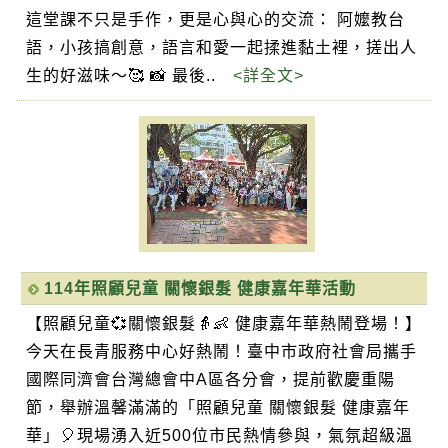
這堂課不只是手作，更是心與心的交流： 阿嬤教台
語，小孩搞創意，語言和愛一起揉進黏土裡，搓出人
生的好滋味～🥰 📸 最後..
<詳全文>
114年照顧兒童 關懷銀髮 健康嘉年華活動
【照顧兒童💞關懷銀髮👵👶 健康嘉年華熱鬧登場！】
今天在長青服務中心好熱鬧！臺中市政府社會局攜手
國際同濟會台灣總會中A區各分會，提前歡慶重陽
節，舉辦溫馨滿滿的「照顧兒童 關懷銀髮 健康嘉年
華」🎈現場湧入近500位市民熱情參與，氣氛超級溫