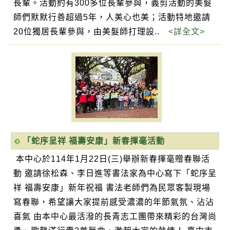
長輩。活動約有300多位長輩參與，義剪活動的美髮
師們默默行善超過5年，人美心也美；活動特地邀請
20位獨居長輩參與，由美髮師打理設..
<詳全文>
「蛇序呈祥 福壽安康」新春揮毫活動
本中心於114年1月22日(三)舉辦新春揮毫贈春聯活
動 邀請徐松森、李日進等書法家為中心寫下「蛇序呈
祥 福壽安康」新年祝福 書法老師們為民眾客製現場
寫春聯，希望讓大家提前感受濃濃的年節氣氛、沾沾
喜氣 由本中心最活潑的長青志工團帶來精彩的台灣尚