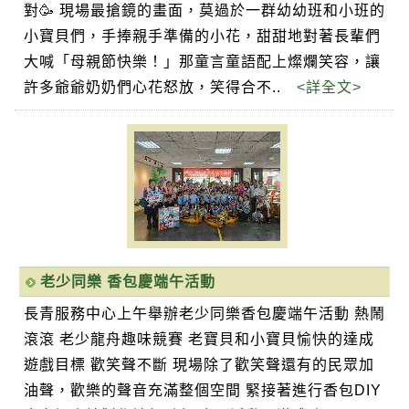
對🥳 現場最搶鏡的畫面，莫過於一群幼幼班和小班的
小寶貝們，手捧親手準備的小花，甜甜地對著長輩們
大喊「母親節快樂！」那童言童語配上燦爛笑容，讓
許多爺爺奶奶們心花怒放，笑得合不..
<詳全文>
老少同樂 香包慶端午活動
長青服務中心上午舉辦老少同樂香包慶端午活動 熱鬧
滾滾 老少龍舟趣味競賽 老寶貝和小寶貝愉快的達成
遊戲目標 歡笑聲不斷 現場除了歡笑聲還有的民眾加
油聲，歡樂的聲音充滿整個空間 緊接著進行香包DIY