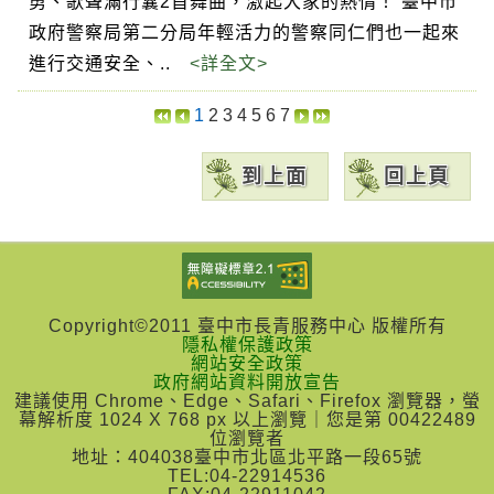
勇、歌聲滿行囊2首舞曲，激起大家的熱情！ 臺中市
政府警察局第二分局年輕活力的警察同仁們也一起來
進行交通安全、..
<詳全文>
1
2
3
4
5
6
7
到上面
回上頁
Copyright©2011 臺中市長青服務中心 版權所有
隱私權保護政策
網站安全政策
政府網站資料開放宣告
建議使用 Chrome、Edge、Safari、Firefox 瀏覽器，螢
幕解析度 1024 X 768 px 以上瀏覽｜您是第 00422489
位瀏覽者
地址：404038臺中市北區北平路一段65號
TEL:04-22914536