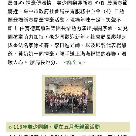
農🧧✍️ 揮毫傳溫情 老少同樂迎新春 ✍️🧧 農曆春節
將近，臺中市政府社會局長青服務中心今（4）日熱
鬧登場新春開筆揮毫活動，現場年味十足、笑聲不
斷！ 由育德真讚鼓樂團長輩熱力演出揭開序幕，幼兒
園孩童萌力加持，老少同歡迎新年。社會局長廖靜芝
與書法名家徐松森、李日進老師，以及銀髮代表楊爺
爺、黃奶奶一同揮毫，親手送上滿滿祝福的春聯，溫
暖人心。 廖局長也分..
<詳全文>
115年老少同樂‧愛在五月母親節活動