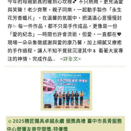
今年的母親節真的暖到心坎裡💕 不只熱鬧，更充滿愛
與笑聲！老少齊聚、親子同樂，一起動手製作「永生
花芳香蠟片」，在溫馨的氛圍中，把滿滿心意慢慢封
存✨ 每一件作品，都不只是手作成品，更像是一份
「愛的紀念」—時間也許會流逝，但愛，一直都在💖
現場一朵朵象徵感謝與愛的康乃馨，加上細膩又療癒
的手作過程，讓人不知不覺就沉浸其中🌷 看著大家專
注的神情、完成作品..
<詳全文>
2025精匠獨具卓越永續 頒獎典禮 臺中市長青服務
中心榮獲友善空間獎-特優獎