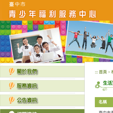
跳
到
主
要
內
容
區
塊
:::
關於我們
:::
首頁
>
生活
服務資訊
公告資訊
名稱
臺中市