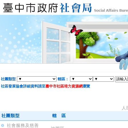
社團類型
轄區：
社區發展協會詳細資料請至
臺中市社區培力資源網
瀏覽
人
社團類型
轄 區
社會服務及慈善