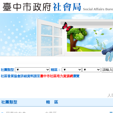
社團類型
轄區：
社區發展協會詳細資料請至
臺中市社區培力資源網
瀏覽
人
社團類型
轄 區