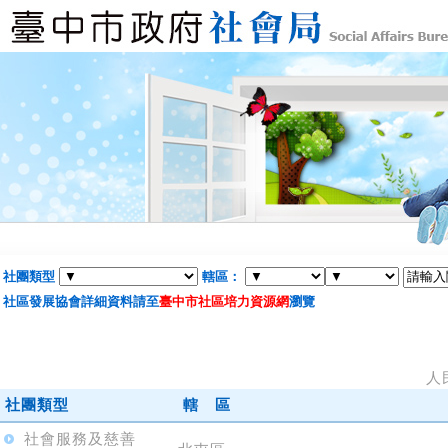
社團類型
轄區：
社區發展協會詳細資料請至
臺中市社區培力資源網
瀏覽
人
社團類型
轄 區
社會服務及慈善