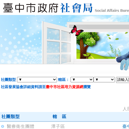
社團類型
轄區：
社區發展協會詳細資料請至
臺中市社區培力資源網
瀏覽
人
社團類型
轄 區
醫療衛生團體
潭子區
臺