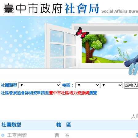
社團類型
轄區：
社區發展協會詳細資料請至
臺中市社區培力資源網
瀏覽
人
社團類型
轄 區
工商團體
西 區