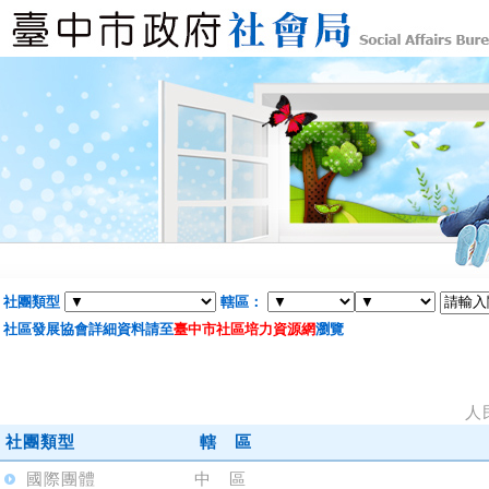
社團類型
轄區：
社區發展協會詳細資料請至
臺中市社區培力資源網
瀏覽
人
社團類型
轄 區
國際團體
中 區