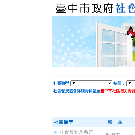
社團類型
轄區：
社區發展協會詳細資料請至
臺中市社區培力資
社團類型
轄 區
社會服務及慈善