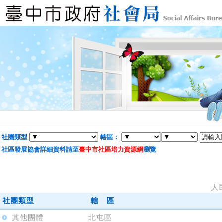
社團類型
轄區：
社區發展協會詳細資料請至
臺中市社區培力資源網
瀏覽
人
社團類型
轄 區
其他團體
北屯區