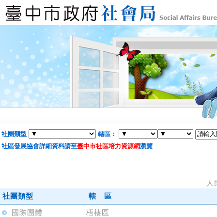
社團類型
轄區：
社區發展協會詳細資料請至
臺中市社區培力資源網
瀏覽
人
社團類型
轄 區
國際團體
梧棲區