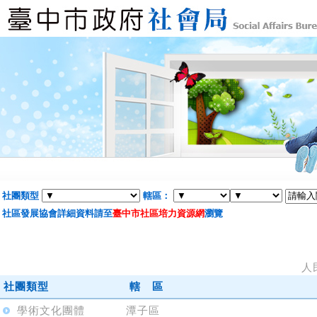
社團類型
轄區：
社區發展協會詳細資料請至
臺中市社區培力資源網
瀏覽
人
社團類型
轄 區
學術文化團體
潭子區