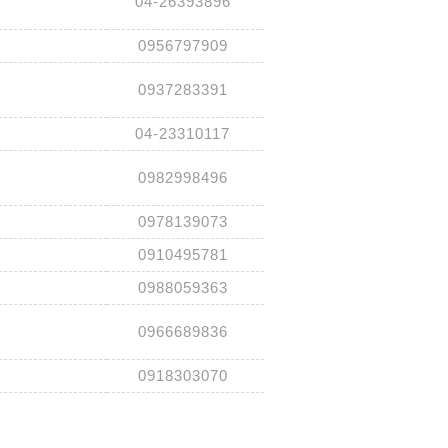
04-26393896
0956797909
0937283391
04-23310117
0982998496
0978139073
0910495781
0988059363
0966689836
0918303070