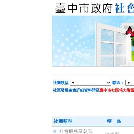
社團類型
轄區：
社區發展協會詳細資料請至
臺中市社區培力資
社團類型
轄 區
社會服務及慈善