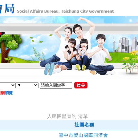
源網
瀏覽
人民團體查詢 清單
社團名稱
臺中市梨山國際同濟會