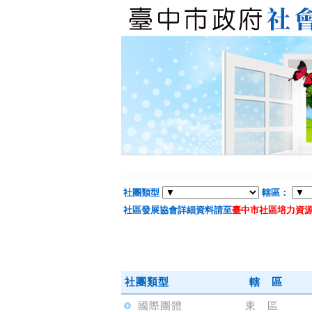
社團類型
轄區：
社區發展協會詳細資料請至
臺中市社區培力資
社團類型
轄 區
國際團體
東 區