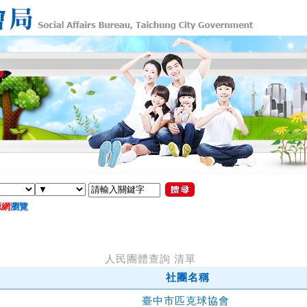
源網
瀏覽
人民團體查詢 清單
社團名稱
臺中市匹克球協會