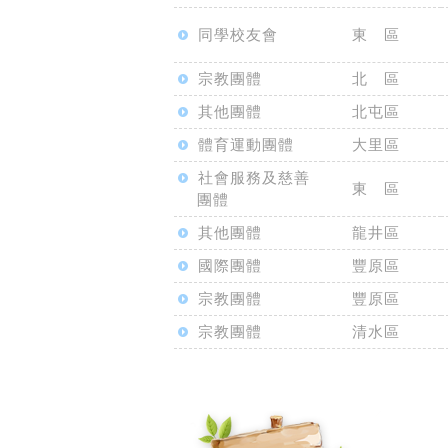
同學校友會
東 區
宗教團體
北 區
其他團體
北屯區
體育運動團體
大里區
社會服務及慈善
東 區
團體
其他團體
龍井區
國際團體
豐原區
宗教團體
豐原區
宗教團體
清水區