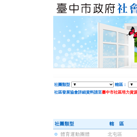
社團類型
轄區：
社區發展協會詳細資料請至
臺中市社區培力資
社團類型
轄 區
體育運動團體
北屯區