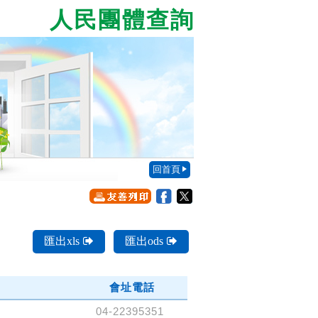
人民團體查詢
回首頁
匯出xls
匯出ods
會址電話
04-22395351