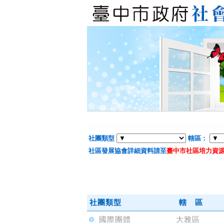
社團類型
轄區：
社區發展協會詳細資料請至
臺中市社區培力資
社團類型
轄 區
國際團體
大雅區