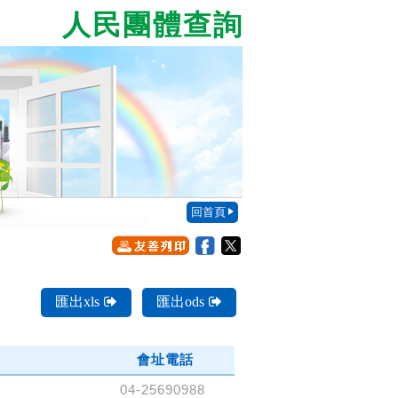
人民團體查詢
回首頁
匯出xls
匯出ods
會址電話
04-25690988