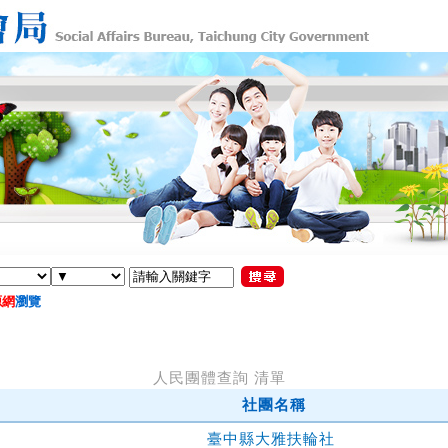
源網
瀏覽
人民團體查詢 清單
社團名稱
臺中縣大雅扶輪社